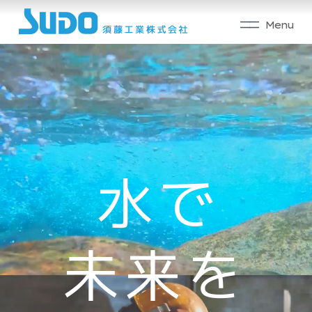
須藤工業の強み
製造部門
工事部門
水で
未来を