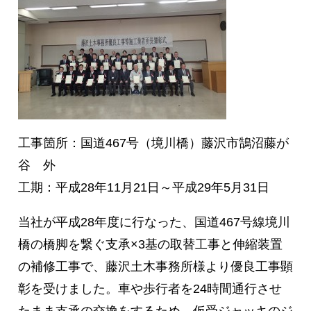
企業理念
会社概要
事業内容
沿革
工事箇所：国道467号（境川橋）藤沢市鵠沼藤が
谷 外
工期：平成28年11月21日～平成29年5月31日
当社が平成28年度に行なった、国道467号線境川
橋の橋脚を繋ぐ支承×3基の取替工事と伸縮装置
の補修工事で、藤沢土木事務所様より優良工事顕
彰を受けました。車や歩行者を24時間通行させ
たまま支承の交換をするため、仮受ジャッキのジ